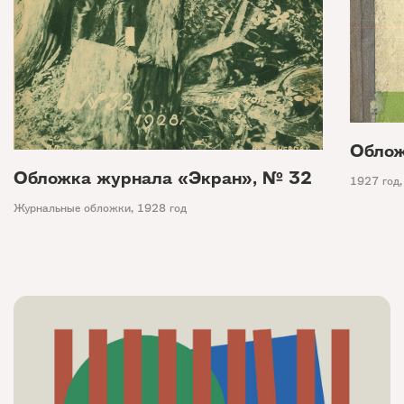
Облож
Обложка журнала «Экран», № 32
1927 год
Журнальные обложки
,
1928 год