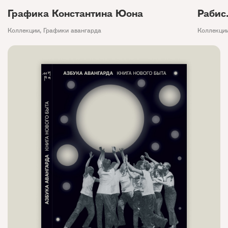
Графика Константина Юона
Рабис
Коллекции
,
Графики авангарда
Коллекци