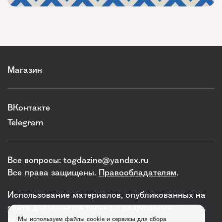
Магазин
ВКонтакте
Telegram
Все вопросы:
togdazine@yandex.ru
Все права защищены.
Правообладателям
.
Использование материалов, опубликованных на
сайте допускается только с разрешения
правообладателя и издания.
Мы используем файлы cookie и сервисы для сбора