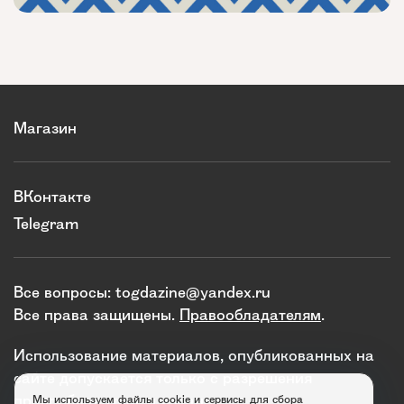
Магазин
ВКонтакте
Telegram
Все вопросы:
togdazine@yandex.ru
Все права защищены.
Правообладателям
.
Использование материалов, опубликованных на
сайте допускается только с разрешения
правообладателя и издания.
Мы используем файлы cookie и сервисы для сбора