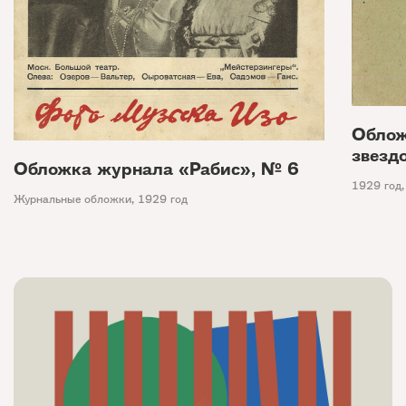
Облож
звезд
Обложка журнала «Рабис», № 6
1929 год
Журнальные обложки
,
1929 год