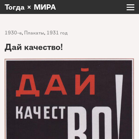
Тогда × МИРА
1930-е
,
Плакаты
,
1931 год
Дай качество!