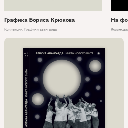
Графика Бориса Крюкова
На фо
Коллекции
,
Графики авангарда
Коллекци