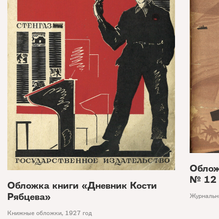
Облож
№ 12
Обложка книги «Дневник Кости
Рябцева»
Журнальн
Книжные обложки
,
1927 год