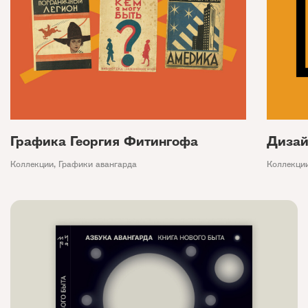
Графика Георгия Фитингофа
Дизай
Коллекции
,
Графики авангарда
Коллекци