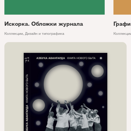
Искорка. Обложки журнала
Графи
Коллекции
,
Дизайн и типографика
Коллекци