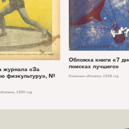
Обложка книги «7 дн
поисках лучшего»
 журнала «За
ую физкультуру», №
Книжные обложки
,
1928 год
обложки
,
1930 год