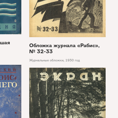
ьшая
Обложка журнала «Рабис»,
№ 32-33
Журнальные обложки
,
1930 год