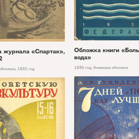
Обложка книги «Бол
 журнала «Спартак»,
вода»
2
1930 год
,
Книжные обложки
обложки
,
1932 год