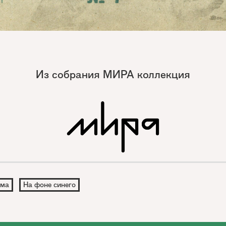
Из собрания МИРА коллекция
ма
На фоне синего