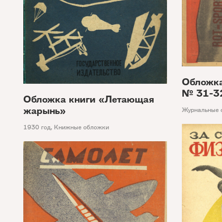
Обложка
№ 31-3
Обложка книги «Летающая
жарынь»
Журнальные 
1930 год
,
Книжные обложки