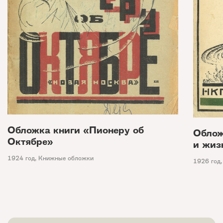
Обложка книги «Пионеру об
Облож
Октябре»
и жиз
1924 год
,
Книжные обложки
1926 год