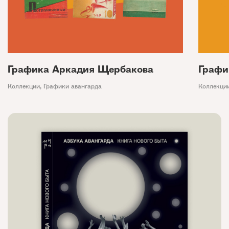
Графика Аркадия Щербакова
Графи
Коллекции
,
Графики авангарда
Коллекци