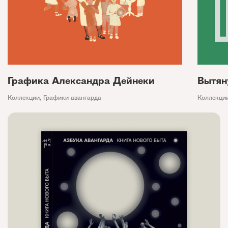
Графика Александра Дейнеки
Вытян
Коллекции
,
Графики авангарда
Коллекци