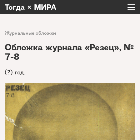
Тогда × МИРА
Журнальные обложки
Обложка журнала «Резец», №
7-8
(?) год.