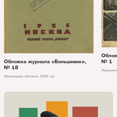
Облож
№ 1
Обложка журнала «Большевик»,
№ 18
Журнальн
Журнальные обложки
,
1926 год