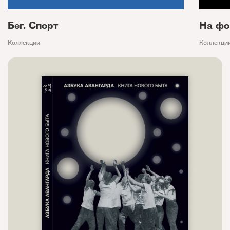
Бег. Спорт
На фо
Коллекции
Коллекци