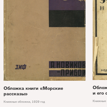
Облож
Обложка книги «Морские
и его
рассказы»
Книжные 
Книжные обложки
,
1929 год