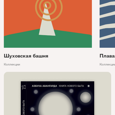
Шуховская башня
Плава
Коллекции
Коллекци