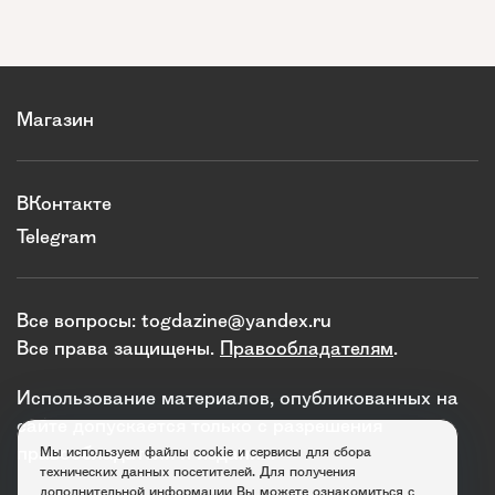
Магазин
ВКонтакте
Telegram
Все вопросы:
togdazine@yandex.ru
Все права защищены.
Правообладателям
.
Использование материалов, опубликованных на
сайте допускается только с разрешения
правообладателя и издания.
Мы используем файлы cookie и сервисы для сбора
технических данных посетителей. Для получения
дополнительной информации Вы можете ознакомиться с