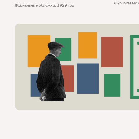
Журнальные 
Журнальные обложки
,
1929 год