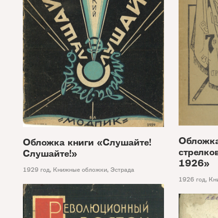
Обложка
Обложка книги «Слушайте!
стрелко
Слушайте!»
1926»
1929 год
,
Книжные обложки
,
Эстрада
1926 год
,
Кн