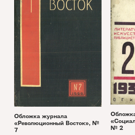
Обложк
Обложка журнала
«Социал
«Революционный Восток», №
№ 2
7