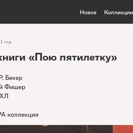
Новое
Коллекции
1 год
книги «Пою пятилетку»
Р. Бехер
ий Фишер
ИХЛ
РА коллекция