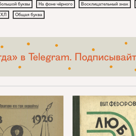
большой буквы
На фоне чёрного
Восклицательный знак
ИХЛ
Общая буква