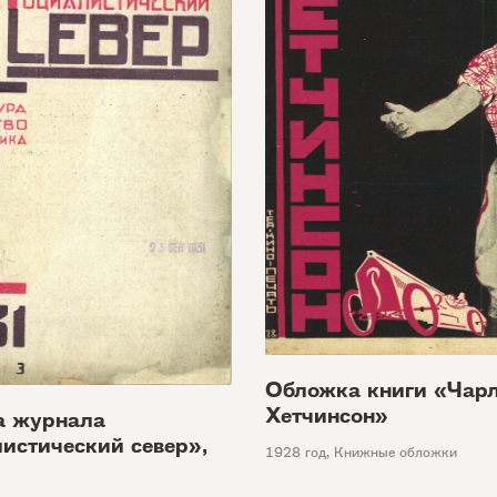
Обложка книги «Чар
Хетчинсон»
а журнала
истический север»,
1928 год
,
Книжные обложки