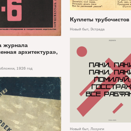
Куплеты трубочистов
Новый быт
,
Эстрада
а журнала
енная архитектура»,
обложки
,
1926 год
Новый быт
,
Лозунги