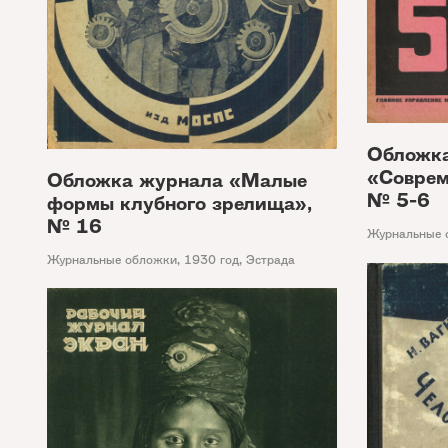
Обложк
«Соврем
Обложка журнала «Малые
№ 5-6
формы клубного зрелища»,
№ 16
Журнальные 
Журнальные обложки
,
1930 год
,
Эстрада