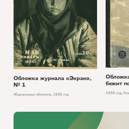
Обложка
Обложка журнала «Экран»,
бежит п
№ 1
1930 год
,
Кн
Журнальные обложки
,
1930 год