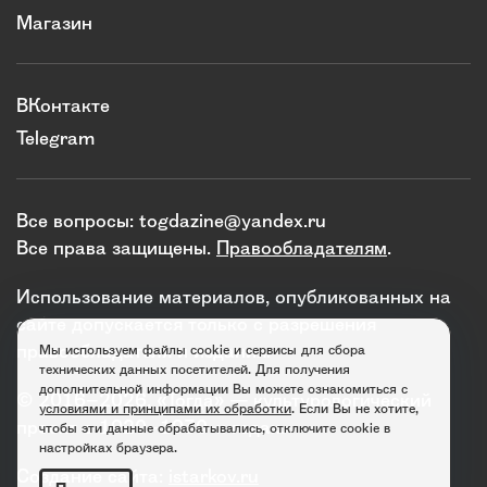
Магазин
ВКонтакте
Telegram
Все вопросы:
togdazine@yandex.ru
Все права защищены.
Правообладателям
.
Использование материалов, опубликованных на
сайте допускается только с разрешения
правообладателя и издания.
Мы используем файлы cookie и сервисы для сбора
технических данных посетителей. Для получения
дополнительной информации Вы можете ознакомиться с
© 2016–2026. «Тогда» — культурологический
условиями и принципами их обработки
. Если Вы не хотите,
проект о 1920–1930-х годах.
чтобы эти данные обрабатывались, отключите cookie в
настройках браузера.
Создание сайта:
istarkov.ru