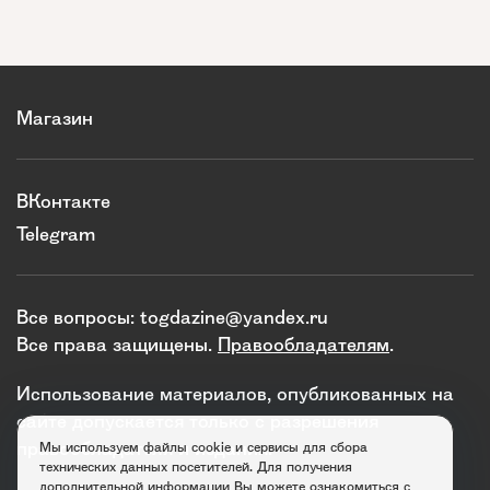
Магазин
ВКонтакте
Telegram
Все вопросы:
togdazine@yandex.ru
Все права защищены.
Правообладателям
.
Использование материалов, опубликованных на
сайте допускается только с разрешения
правообладателя и издания.
Мы используем файлы cookie и сервисы для сбора
технических данных посетителей. Для получения
дополнительной информации Вы можете ознакомиться с