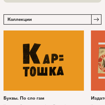
Коллекции
Буквы. По сло гам
Издат