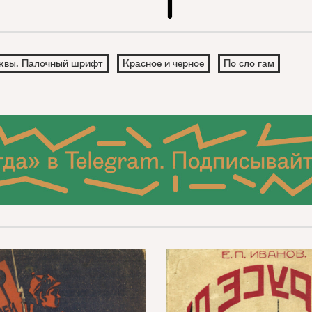
квы. Палочный шрифт
Красное и черное
По сло гам