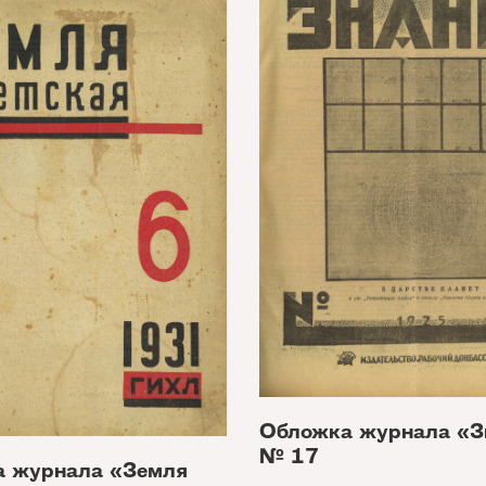
Обложка журнала «З
№ 17
 журнала «Земля