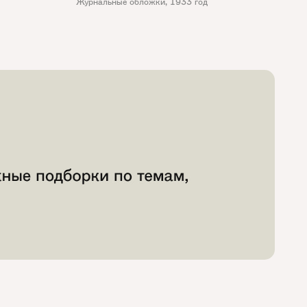
Журнальные обложки
,
1933 год