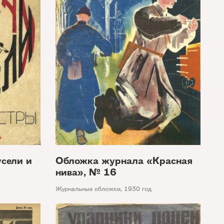
сели и
Обложка журнала «Красная
нива», № 16
Журнальные обложки
,
1930 год