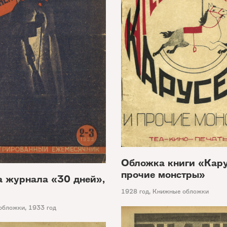
Обложка книги «Кару
прочие монстры»
 журнала «30 дней»,
1928 год
,
Книжные обложки
обложки
,
1933 год