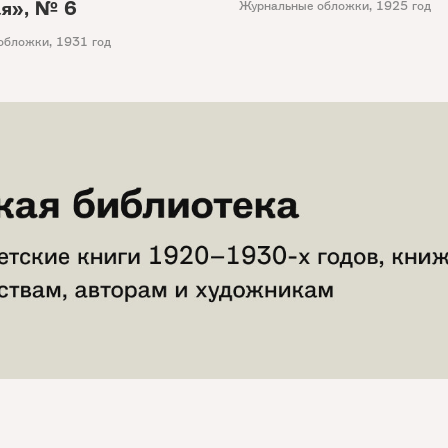
ая», № 6
Журнальные обложки
,
1925 год
обложки
,
1931 год