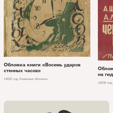
Обложка книги «Восемь ударов
Облож
стенных часов»
на ги
1926 год
,
Книжные обложки
1928 год