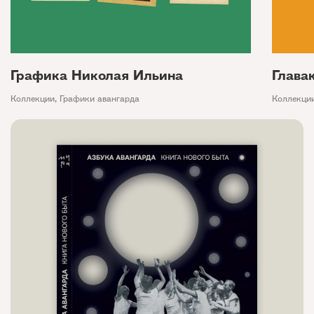
Графика Николая Ильина
Глава
Коллекции
,
Графики авангарда
Коллекци