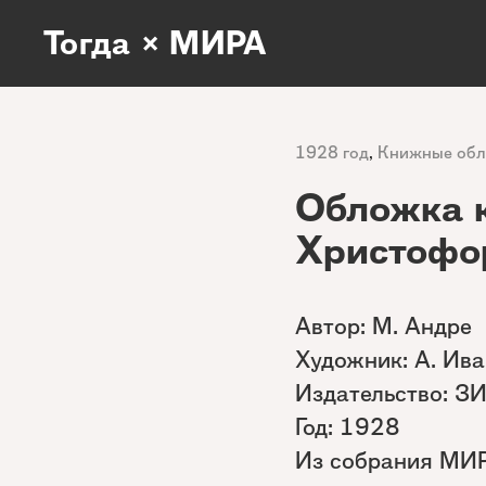
Тогда × МИРА
1928 год
,
Книжные об
Обложка 
Христофо
Автор: М. Андре
Художник: А. Ив
Издательство: З
Год: 1928
Из собрания МИ