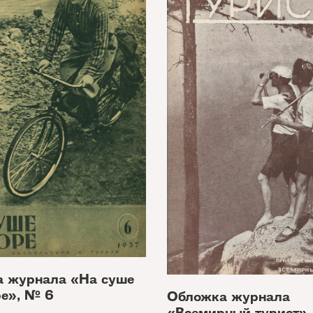
 журнала «На суше
ре», № 6
Обложка журнала
«Всемирный турист»