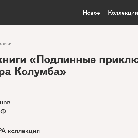
Новое
Коллекции
ложки
книги «Подлинные прикл
ра Колумба»
анов
ИФ
РА коллекция