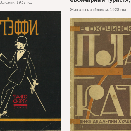
обложки
,
1937 год
Журнальные обложки
,
1928 год