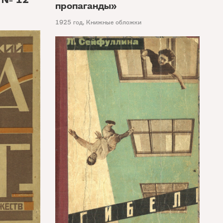
пропаганды»
1925 год
,
Книжные обложки