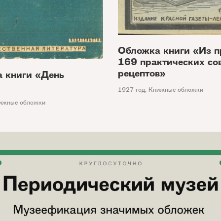
Обложка книги «Из п
169 практических сов
рецептов»
 книги «День
1927 год
,
Книжные обложки
ижные обложки