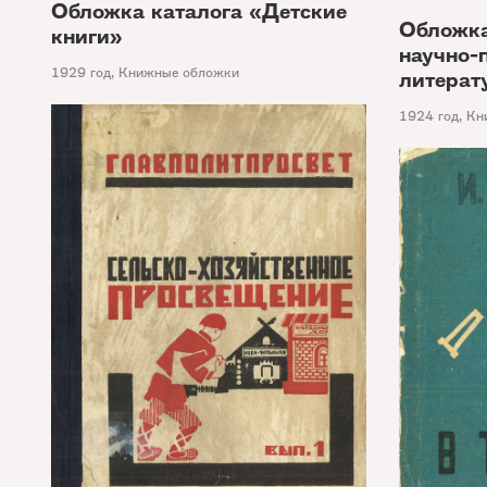
Обложка каталога «Детские
Обложка
книги»
научно-
1929 год
,
Книжные обложки
литерат
1924 год
,
Кн