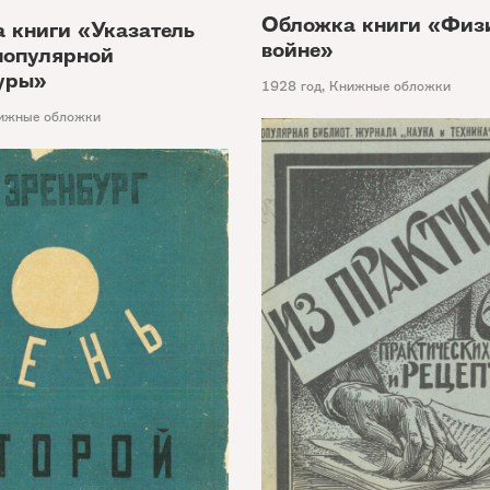
Обложка книги «Физ
 книги «Указатель
войне»
популярной
уры»
1928 год
,
Книжные обложки
ижные обложки