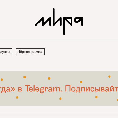
луэты
Чёрная рамка