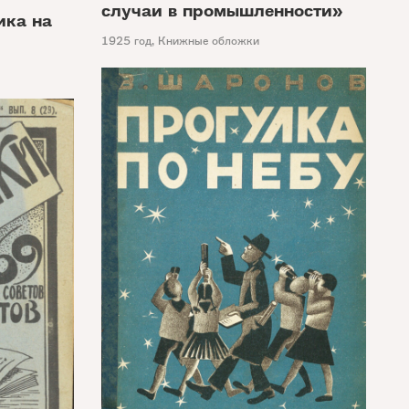
случаи в промышленности»
ика на
1925 год
,
Книжные обложки