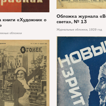
Обложка журнала «В
 книги «Художник о
света», № 13
»
Журнальные обложки
,
1929 год
ижные обложки