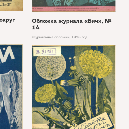
округ
Обложка журнала «Бич», №
14
Журнальные обложки
,
1928 год