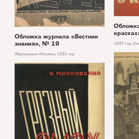
Обложка
красках
Обложка журнала «Вестник
знания», № 19
1932 год
,
Кн
Журнальные обложки
,
1932 год