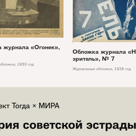
 журнала «Огонек»,
Обложка журнала «
зритель», № 7
обложки
,
1935 год
Журнальные обложки
,
1928 год