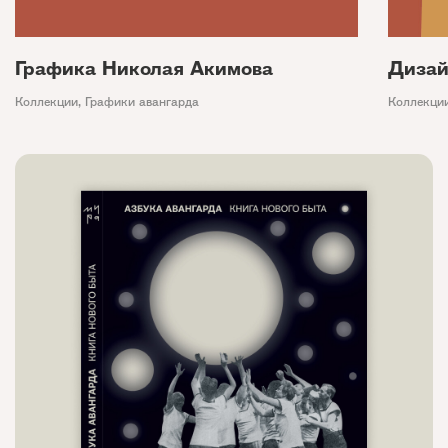
Графика Николая Акимова
Дизай
Коллекции
,
Графики авангарда
Коллекци