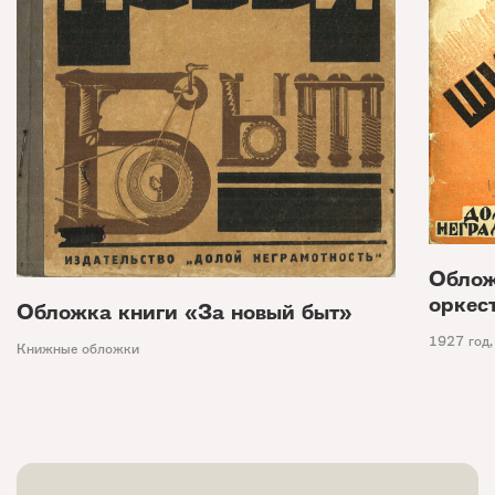
Облож
оркес
Обложка книги «За новый быт»
1927 год
Книжные обложки