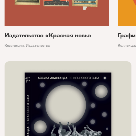
Издательство «Красная новь»
Графи
Коллекции
,
Издательства
Коллекци