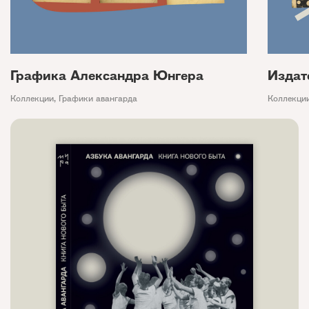
Графика Александра Юнгера
Издат
Коллекции
,
Графики авангарда
Коллекци