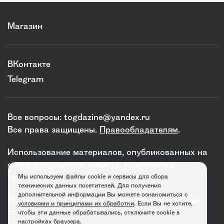
Магазин
ВКонтакте
Telegram
Все вопросы:
togdazine@yandex.ru
Все права защищены.
Правообладателям
.
Использование материалов, опубликованных на
сайте допускается только с разрешения
правообладателя и издания.
Мы используем файлы cookie и сервисы для сбора
технических данных посетителей. Для получения
дополнительной информации Вы можете ознакомиться с
© 2016–2026. «Тогда» — культурологический
условиями и принципами их обработки
. Если Вы не хотите,
проект о 1920–1930-х годах.
чтобы эти данные обрабатывались, отключите cookie в
настройках браузера.