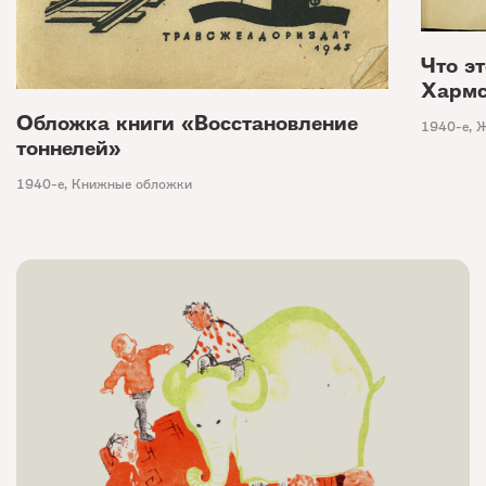
Что э
Харм
Обложка книги «Восстановление
1940-е
,
Ж
тоннелей»
1940-е
,
Книжные обложки