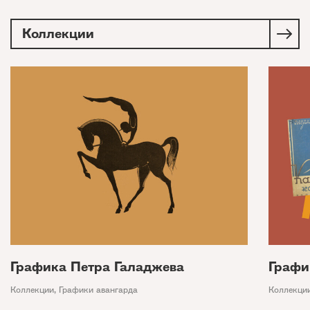
Коллекции
Графика Петра Галаджева
Графи
Коллекции
,
Графики авангарда
Коллекци