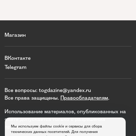
Магазин
ВКонтакте
Telegram
Все вопросы:
togdazine@yandex.ru
Все права защищены.
Правообладателям
.
Использование материалов, опубликованных на
сайте допускается только с разрешения
правообладателя и издания.
Мы используем файлы cookie и сервисы для сбора
технических данных посетителей. Для получения