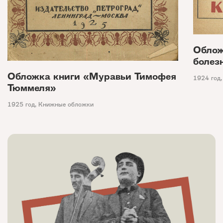
Облож
болез
Обложка книги «Муравьи Тимофея
1924 год
Тюммеля»
1925 год
,
Книжные обложки