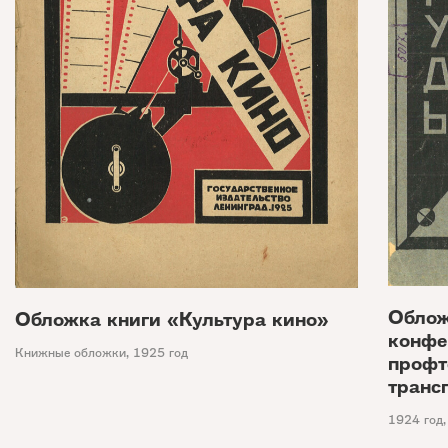
Облож
Обложка книги «Культура кино»
конфе
Книжные обложки
,
1925 год
профт
транс
1924 год