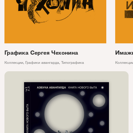
Графика Сергея Чехонина
Имаж
Коллекции
,
Графики авангарда
,
Типографика
Коллекци