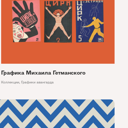
Графика Михаила Гетманского
Коллекции
,
Графики авангарда