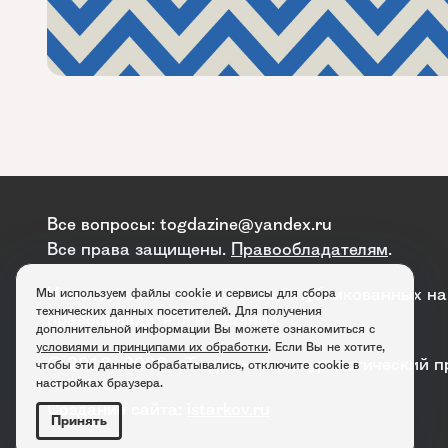
Все вопросы:
togdazine@yandex.ru
Все права защищены.
Правообладателям
.
Использование материалов, опубликованных на 
Мы используем файлы cookie и сервисы для сбора
технических данных посетителей. Для получения
правообладателя и издания.
дополнительной информации Вы можете ознакомиться с
условиями и принципами их обработки
. Если Вы не хотите,
© 2016–2026. «Тогда» — культурологический п
чтобы эти данные обрабатывались, отключите cookie в
настройках браузера.
Создание сайта:
istarkov.ru
Принять