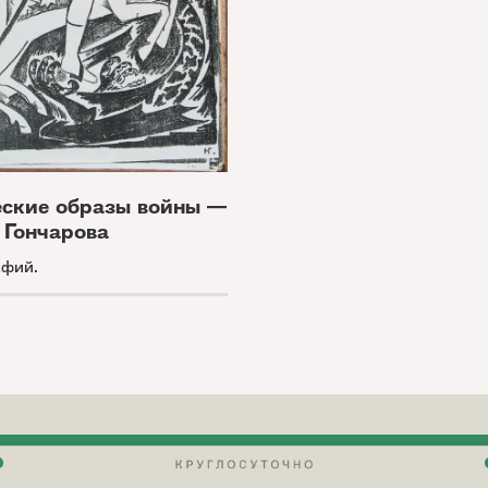
ские образы войны —
 Гончарова
афий.