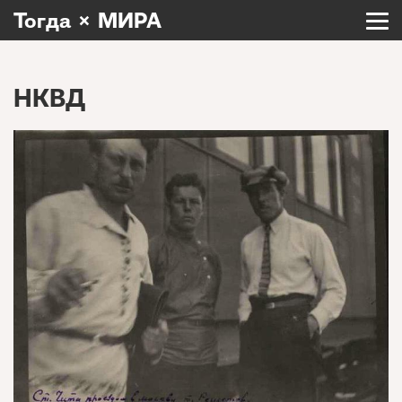
Тогда × МИРА
НКВД