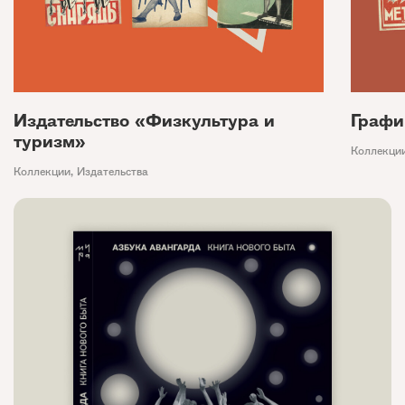
Издательство «Физкультура и
Графи
туризм»
Коллекци
Коллекции
,
Издательства