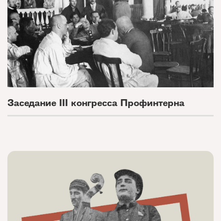
Заседание III конгресса Профинтерна