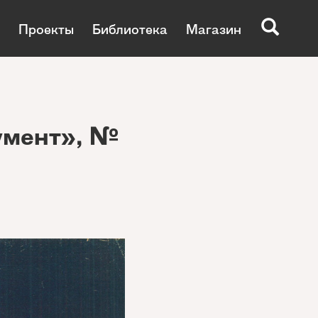
Проекты
Библиотека
Магазин
умент», №