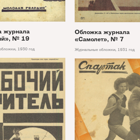
а журнала
Обложка журнала
ый», № 19
«Самолет», № 7
обложки
,
1930 год
Журнальные обложки
,
1931 год