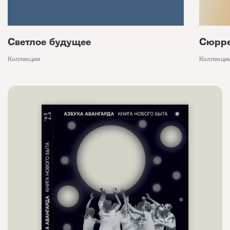
Светлое будущее
Сюрре
Коллекции
Коллекци