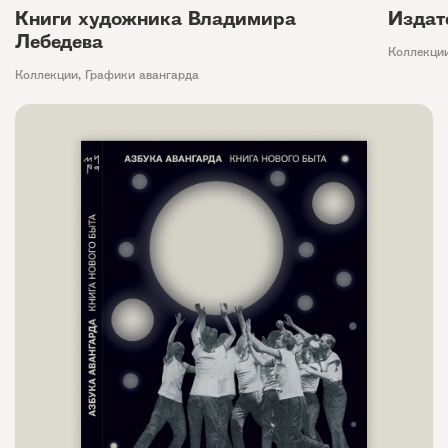
Книги художника Владимира
Издат
Лебедева
Коллекци
Коллекции
,
Графики авангарда