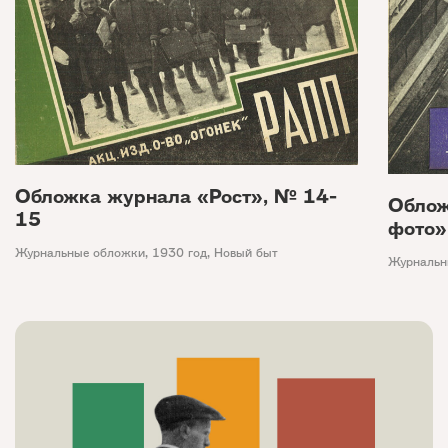
Обложка журнала «Рост», № 14-
Облож
15
фото»
Журнальные обложки
,
1930 год
,
Новый быт
Журнальн