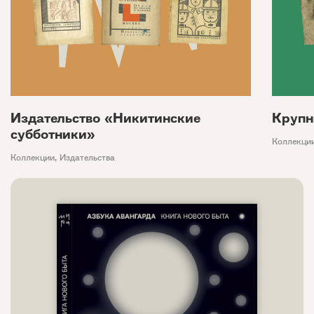
Издательство «Никитинские
Крупн
субботники»
Коллекци
Коллекции
,
Издательства