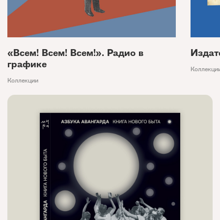
«Всем! Всем! Всем!». Радио в
Издат
графике
Коллекци
Коллекции