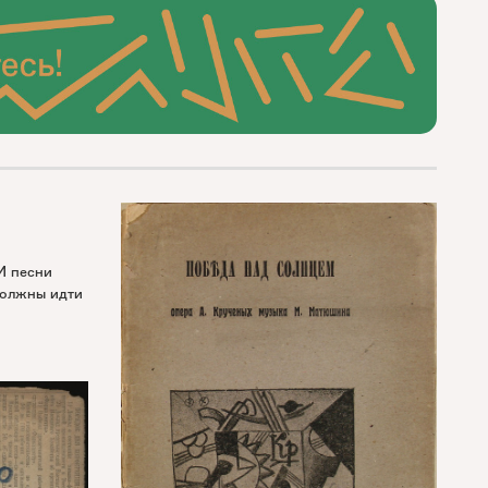
И песни
должны идти