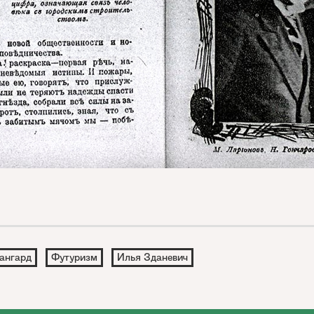
ангард
Футуризм
Илья Зданевич