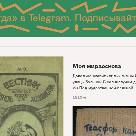
Моя мираоснова
Довольно славить хилых гимны 
улицы больной С солнцелучом 
мы Под мудротканной пеленой.
1910-е