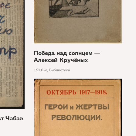
Победа над солнцем —
Алексей Кручёных
1910-е
,
Библиотека
ст Чаба»