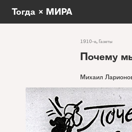
Тогда × МИРА
1910-е
,
Газеты
Почему м
Михаил Ларионов