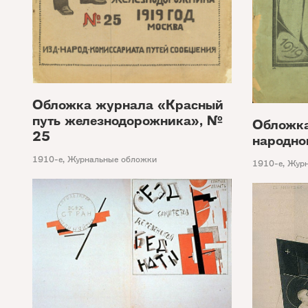
Обложка журнала «Красный
путь железнодорожника», №
Обложка
25
народно
1910-е
,
Журнальные обложки
1910-е
,
Журн