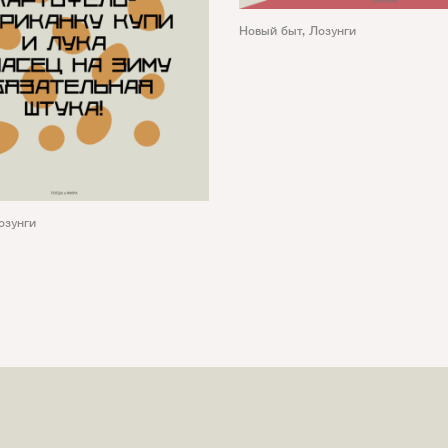
Новый быт
,
Лозунги
озунги