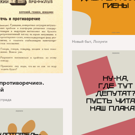
Новый быт
,
Лозунги
 противоречие».
ий
страда