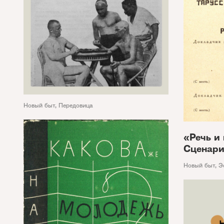
Новый быт
,
Передовица
«Речь и
Сценар
Новый быт
,
Э