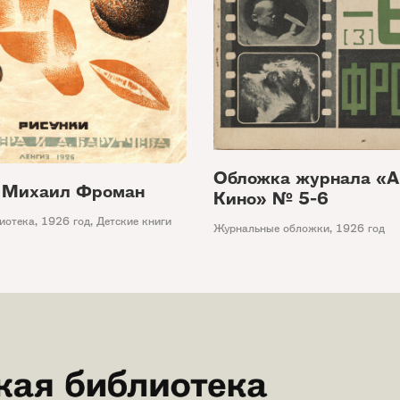
Обложка журнала «А
 Михаил Фроман
Кино» № 5-6
иотека
,
1926 год
,
Детские книги
Журнальные обложки
,
1926 год