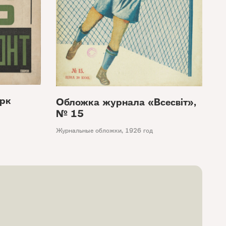
рк
Обложка журнала «Всесвiт»,
№ 15
Журнальные обложки
,
1926 год