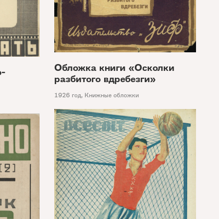
Обложка книги «Осколки
-
разбитого вдребезги»
1926 год
,
Книжные обложки