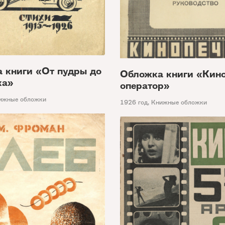
 книги «От пудры до
Обложка книги «Кино
ка»
оператор»
ижные обложки
1926 год
,
Книжные обложки