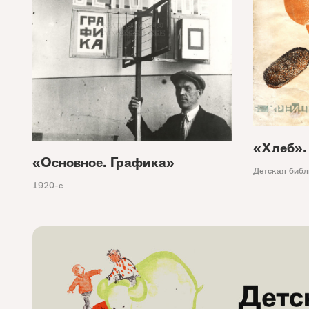
«Хлеб».
«Основное. Графика»
Детская библ
1920-е