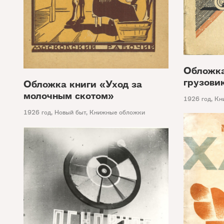
Обложка
грузови
Обложка книги «Уход за
молочным скотом»
1926 год
,
Кн
1926 год
,
Новый быт
,
Книжные обложки