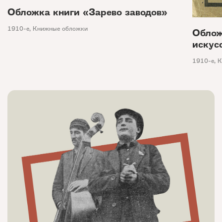
Обложка книги «Зарево заводов»
1910-е
,
Книжные обложки
Облож
искус
1910-е
,
К