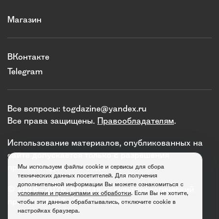
Магазин
ВКонтакте
Telegram
Все вопросы:
togdazine@yandex.ru
Все права защищены.
Правообладателям
.
Использование материалов, опубликованных на
сайте допускается только с разрешения
правообладателя и издания.
Мы используем файлы cookie и сервисы для сбора
технических данных посетителей. Для получения
дополнительной информации Вы можете ознакомиться с
© 2016–2026. «Тогда» — культурологический
условиями и принципами их обработки
. Если Вы не хотите,
проект о 1920–1930-х годах.
чтобы эти данные обрабатывались, отключите cookie в
настройках браузера.