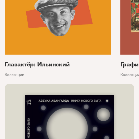
Главактёр: Ильинский
Графи
Коллекции
Коллекци