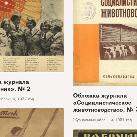
а журнала
ник», № 2
Обложка журнала
обложки
,
1937 год
«Социалистическое
животноводство», № 
Журнальные обложки
,
1931 год