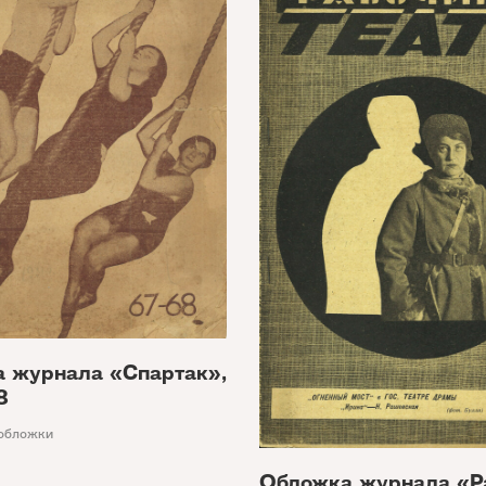
 журнала «Спартак»,
8
обложки
Обложка журнала «Р