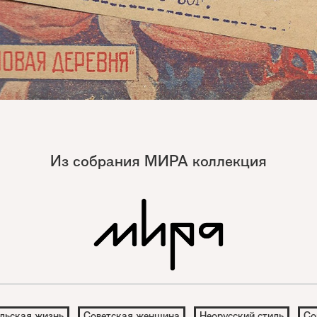
Из собрания МИРА коллекция
льская жизнь
Советская женщина
Неорусский стиль
Со