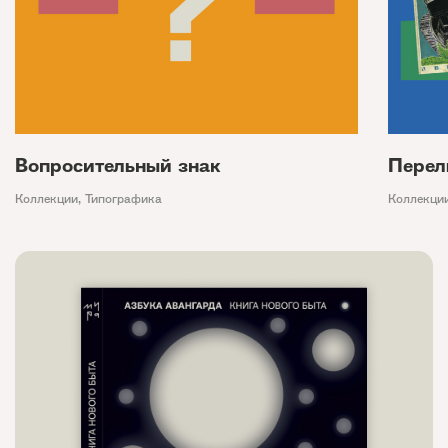
Вопросительный знак
Перел
Коллекции
,
Типографика
Коллекци