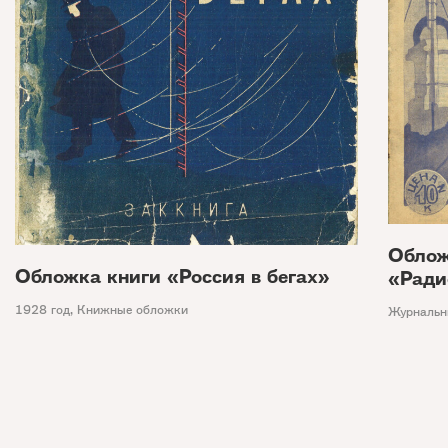
Облож
Обложка книги «Россия в бегах»
«Ради
1928 год
,
Книжные обложки
Журнальн