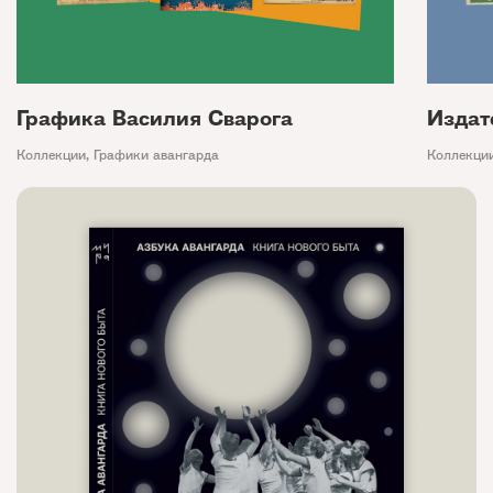
Графика Василия Сварога
Издат
Коллекции
,
Графики авангарда
Коллекци