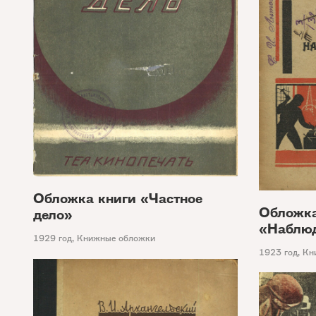
Обложка книги «Частное
Обложка
дело»
«Наблюд
1929 год
,
Книжные обложки
1923 год
,
Кн