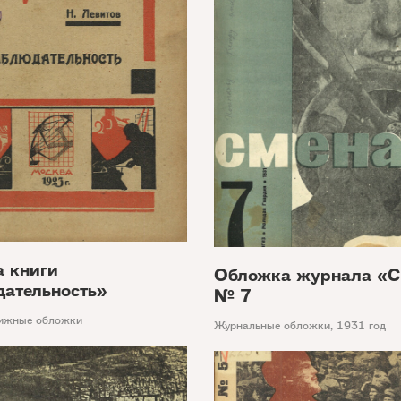
 книги
Обложка журнала «С
ательность»
№ 7
ижные обложки
Журнальные обложки
,
1931 год