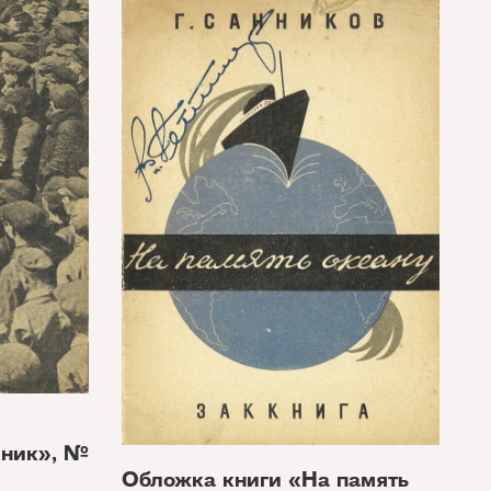
рник», №
Обложка книги «На память