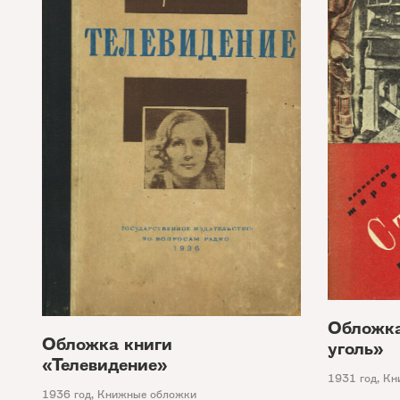
Обложка
Обложка книги
уголь»
«Телевидение»
1931 год
,
Кн
1936 год
,
Книжные обложки