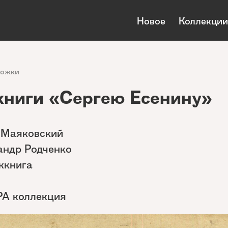
Новое
Коллекции
ложки
книги «Сергею Есенину»
 Маяковский
андр Родченко
ккнига
РА коллекция