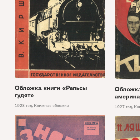
Обложка книги «Рельсы
Обложка
гудят»
америка
1928 год
,
Книжные обложки
1927 год
,
Кн