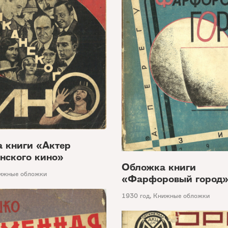
 книги «Актер
нского кино»
Обложка книги
ижные обложки
«Фарфоровый город
1930 год
,
Книжные обложки