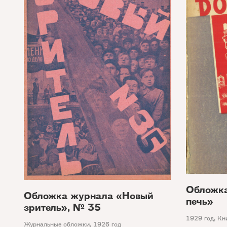
Обложка
Обложка журнала «Новый
печь»
зритель», № 35
1929 год
,
Кн
Журнальные обложки
,
1926 год