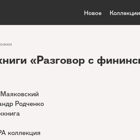
Новое
Коллекции
ложки
ниги «Разговор с фининс
 Маяковский
андр Родченко
ккнига
РА коллекция