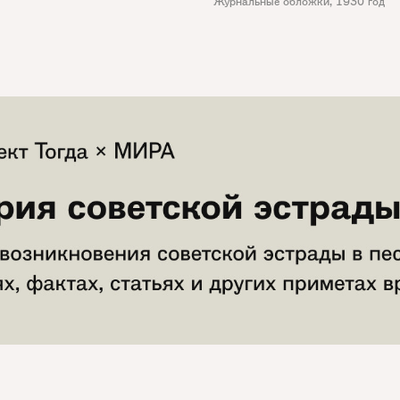
Журнальные обложки
,
1930 год