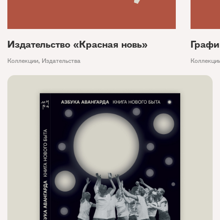
Издательство «Красная новь»
Графи
Коллекции
,
Издательства
Коллекци