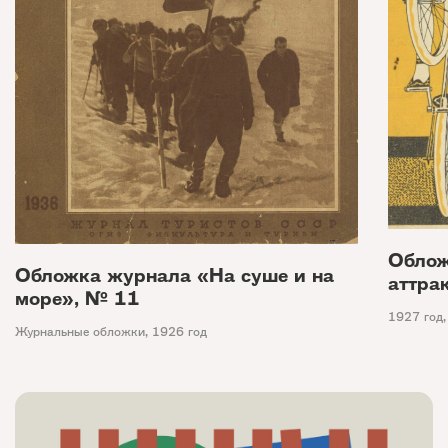
Облож
Обложка журнала «На суше и на
аттра
море», № 11
1927 год
Журнальные обложки
,
1926 год