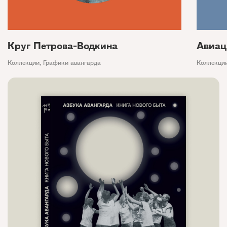
Круг Петрова-Водкина
Авиац
Коллекции
,
Графики авангарда
Коллекци