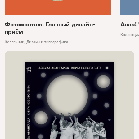
Фотомонтаж. Главный дизайн-
Аааа!
приём
Коллекци
Коллекции
,
Дизайн и типографика